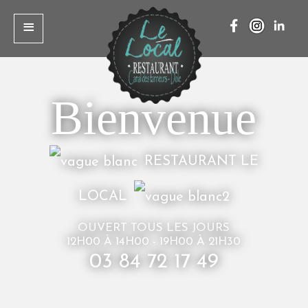
≡
Bienvenue
RESTAURANT LE
LOCAL
OUVERT TOUS LES JOURS
12H00 À 14H00 - 19H00 À 21H30
03 84 72 17 49